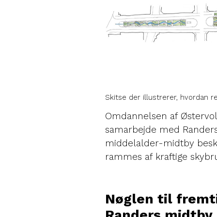
Skitse der illustrerer, hvordan 
Omdannelsen af Østervold
samarbejde med Randers 
middelalder-midtby besk
rammes af kraftige skybr
Nøglen til frem
Randers midtby