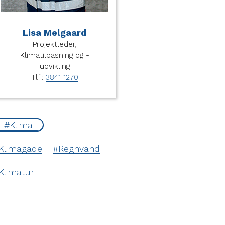
Lisa Melgaard
Projektleder,
Klimatilpasning og -
udvikling
Tlf.:
3841 1270
Klima
Klimagade
Regnvand
Klimatur