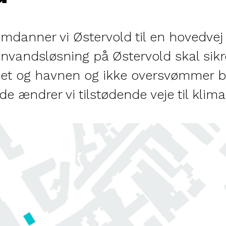
anner vi Østervold til en hovedvej 
andsløsning på Østervold skal sikre
net og havnen og ikke oversvømmer b
e ændrer vi tilstødende veje til klim