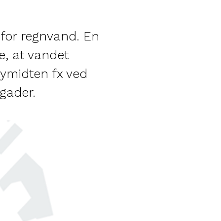
for regnvand. En
, at vandet
ymidten fx ved
agader.