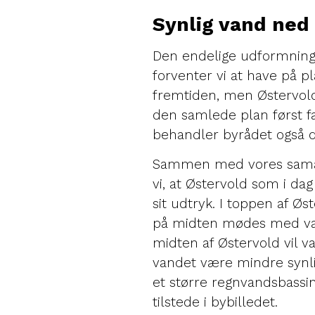
Synlig vand ned
Den endelige udformning 
forventer vi at have på pl
fremtiden, men Østervold 
den samlede plan først f
behandler byrådet også d
Sammen med vores samar
vi, at Østervold som i da
sit udtryk. I toppen af Ø
på midten mødes med van
midten af Østervold vil v
vandet være mindre synli
et større regnvandsbassi
tilstede i bybilledet.