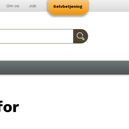
Om os
Job
Selvbetjening
for