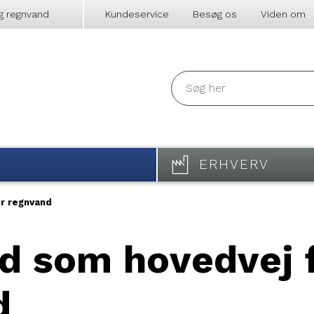
g regnvand
Kundeservice
Besøg os
Viden om
ERHVERV
r regnvand
d som hovedvej 
d