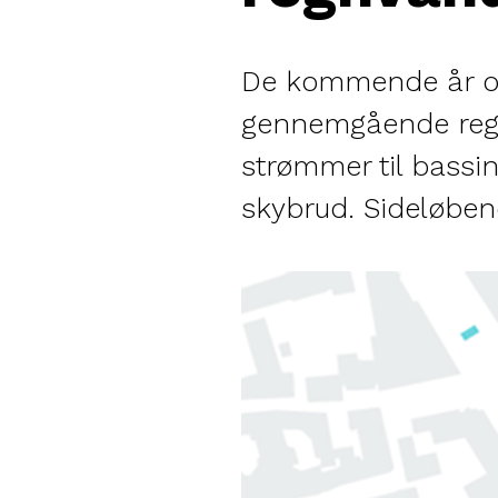
De kommende år omd
gennemgående regnv
strømmer til bassi
skybrud. Sideløbend