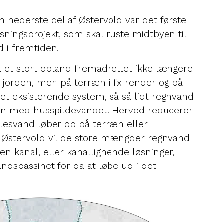
 nederste del af Østervold var det første
asningsprojekt, som skal ruste midtbyen til
ud i fremtiden.
a et stort opland fremadrettet ikke længere
r jorden, men på terræn i fx render og på
 det eksisterende system, så så lidt regnvand
n med husspildevandet. Herved reducerer
llesvand løber op på terræn eller
Østervold vil de store mængder regnvand
n kanal, eller kanallignende løsninger,
ndsbassinet for da at løbe ud i det