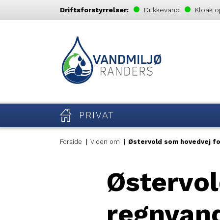
Driftsforstyrrelser:
Drikkevand
Kloak o
PRIVAT
Forside
Viden om
Østervold som hovedvej fo
Østervol
regnvan