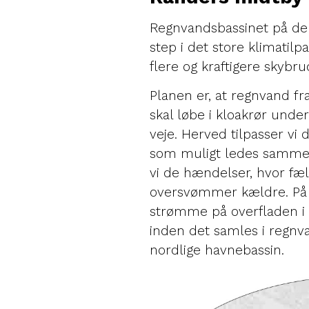
Regnvandsbassinet på den
step i det store klimatilp
flere og kraftigere skybr
Planen er, at regnvand fr
skal løbe i kloakrør unde
veje. Herved tilpasser vi
som muligt ledes samme
vi de hændelser, hvor fæ
oversvømmer kældre. På 
strømme på overfladen i e
inden det samles i regnva
nordlige havnebassin.