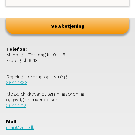
drikkevand. Men der kan være forhold, vi ikke
er opmærksomme på. Derfor har vi brug for
din hjælp.
Selvbetjening
Telefon:
Mandag - Torsdag kl. 9 - 15
Fredag kl. 9-13
Regning, forbrug og flytning
3841 1333
Kloak, drikkevand, tømningsordning
og øvrige henvendelser
3841 1212
Mail:
mail@vmr.dk