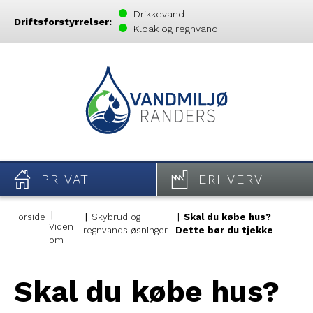
Drikkevand
Driftsforstyrrelser:
Kloak og regnvand
PRIVAT
ERHVERV
Forside
Skybrud og
Skal du købe hus?
Viden
regnvandsløsninger
Dette bør du tjekke
om
Skal du købe hus?