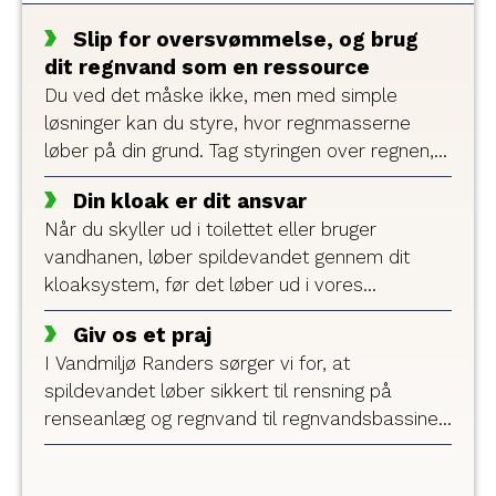
Slip for oversvømmelse, og brug
dit regnvand som en ressource
Du ved det måske ikke, men med simple
løsninger kan du styre, hvor regnmasserne
løber på din grund. Tag styringen over regnen,
og brug regnvandet aktivt som en ressource,
Din kloak er dit ansvar
der sparer dig penge og besvær.
Når du skyller ud i toilettet eller bruger
vandhanen, løber spildevandet gennem dit
kloaksystem, før det løber ud i vores
kloaksystem. Du har derfor selv et
Giv os et praj
kloaksystem at vedligeholde. Vi hjælper dig
I Vandmiljø Randers sørger vi for, at
med at kende dit ansvar.
spildevandet løber sikkert til rensning på
renseanlæg og regnvand til regnvandsbassiner.
Vi sikrer også, at vores 2.441
drikkevandskunder har rigeligt med sundt