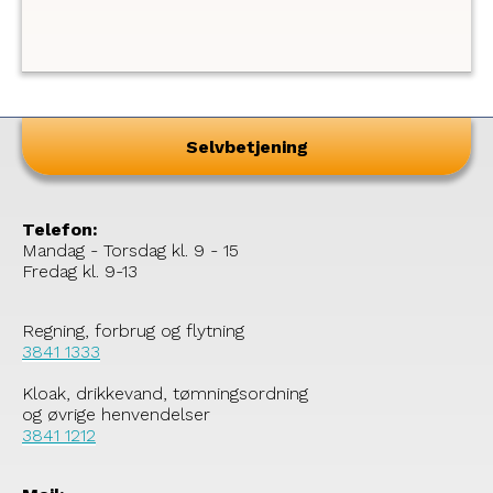
Randers kan hurtigt sætte dig som journalist i
kontakt med de medarbejdere, som har den
relevante viden om sagen eller aktiviteten.
Selvbetjening
Telefon:
Mandag - Torsdag kl. 9 - 15
Fredag kl. 9-13
Regning, forbrug og flytning
3841 1333
Kloak, drikkevand, tømningsordning
og øvrige henvendelser
3841 1212