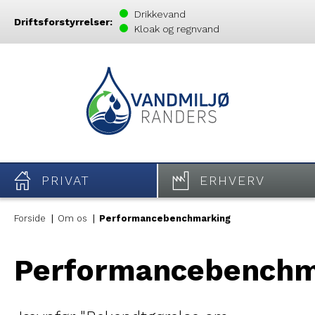
Drikkevand
Driftsforstyrrelser:
Kloak og regnvand
PRIVAT
ERHVERV
Forside
Om os
Performancebenchmarking
Performancebenchm