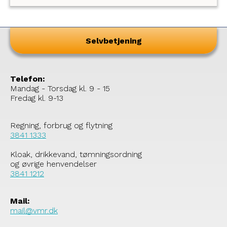
er opmærksomme på. Derfor har vi brug for
din hjælp.
Selvbetjening
Telefon:
Mandag - Torsdag kl. 9 - 15
Fredag kl. 9-13
Regning, forbrug og flytning
3841 1333
Kloak, drikkevand, tømningsordning
og øvrige henvendelser
3841 1212
Mail:
mail@vmr.dk