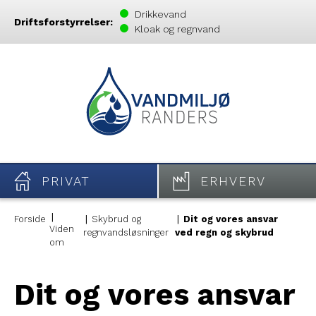
Drikkevand
Driftsforstyrrelser:
Kloak og regnvand
PRIVAT
ERHVERV
Forside
Skybrud og
Dit og vores ansvar
Viden
regnvandsløsninger
ved regn og skybrud
om
Dit og vores ansvar