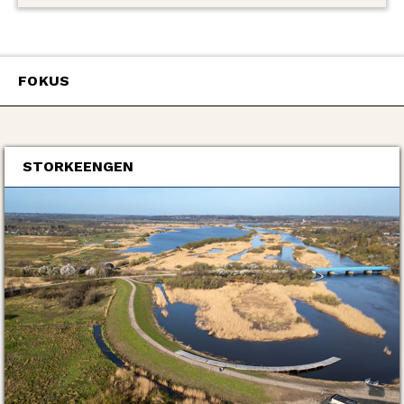
grund. For haven rummer masser af
muligheder for bl.a. at nedsive mere
regnvand og velkomme biodiversiteten.
FOKUS
STORKEENGEN