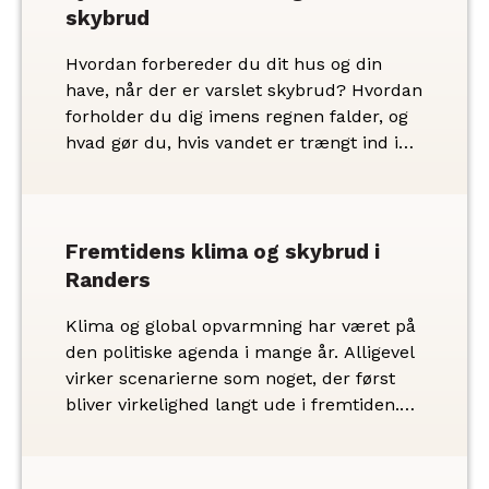
skybrud
Hvordan forbereder du dit hus og din
have, når der er varslet skybrud? Hvordan
forholder du dig imens regnen falder, og
hvad gør du, hvis vandet er trængt ind i
din bolig? Vi har samlet nogle gode råd,
som kan hjælpe til at mindske risikoen for
skader ved skybrud.
Fremtidens klima og skybrud i
Randers
Klima og global opvarmning har været på
den politiske agenda i mange år. Alligevel
virker scenarierne som noget, der først
bliver virkelighed langt ude i fremtiden.
Det kan være svært at forholde sig til,
men fremtiden er både i morgen og om
lang tid. Ændringerne i klimaet, der bl.a.