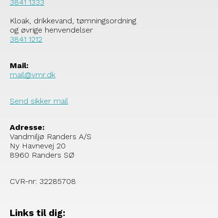
3841 1333
Kloak, drikkevand, tømningsordning
og øvrige henvendelser
3841 1212
Mail:
mail@vmr.dk
Send sikker mail
Adresse:
Vandmiljø Randers A/S
Ny Havnevej 20
8960 Randers SØ
CVR-nr: 32285708
Links til dig: