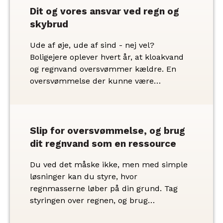
omfatter flere skybrud og højere
Dit og vores ansvar ved regn og
vandstand, vil kunne mærkes og vil få
skybrud
betydning for flere boligejere i Randers
Kommune.
Ude af øje, ude af sind - nej vel?
Boligejere oplever hvert år, at kloakvand
og regnvand oversvømmer kældre. En
oversvømmelse der kunne være
forhindret, hvis boligen var sikret mod
skybrud. For selvom din kloak fungerer,
og dit regnvand løber uden problemer til
dagligt, bør du overveje at sikre dit hjem,
Slip for oversvømmelse, og brug
inden du står i vand til anklerne.
dit regnvand som en ressource
Du ved det måske ikke, men med simple
løsninger kan du styre, hvor
regnmasserne løber på din grund. Tag
styringen over regnen, og brug
regnvandet aktivt som en ressource, der