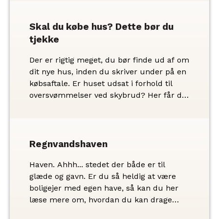
sparer dig penge og besvær.
Skal du købe hus? Dette bør du
tjekke
Der er rigtig meget, du bør finde ud af om
dit nye hus, inden du skriver under på en
købsaftale. Er huset udsat i forhold til
oversvømmelser ved skybrud? Her får du
nogle tips til, hvad du skal undersøge
inden du køber.
Regnvandshaven
Haven. Ahhh... stedet der både er til
glæde og gavn. Er du så heldig at være
boligejer med egen have, så kan du her
læse mere om, hvordan du kan drage
mere nytte af den regn, der falder på din