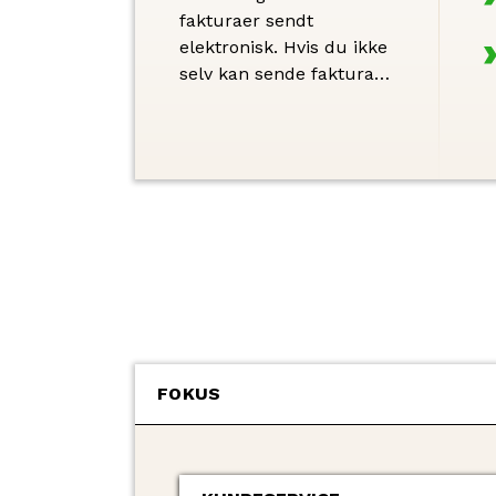
fakturaer sendt
elektronisk. Hvis du ikke
selv kan sende fakturaer
elektronisk, kan du
bruge et LæsInd-
bureau. Nedenfor finder
du en oversigt over vores
EAN-numre (GLN
numre), CVR-nummer
og adresser.
FOKUS