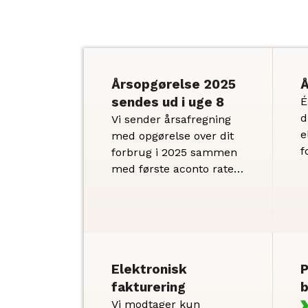
Årsopgørelse 2025
Å
sendes ud i uge 8
É
d
Vi sender årsafregning
e
med opgørelse over dit
f
forbrug i 2025 sammen
a
med første aconto rate
e
for 2026 til dig i uge 8.
s
a
V
d
Elektronisk
P
fakturering
b
Vi modtager kun