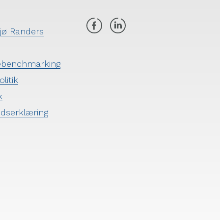
ljø Randers
ebenchmarking
litik
k
edserklæring