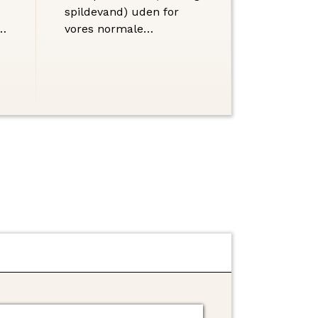
spildevand) uden for
g
vores normale
åbningstid, kan du
kontakte os på vores
hovednummer 3841
1212.