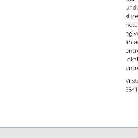
unde
sikr
hele
og v
anlæ
entr
loka
entr
Vi s
3841