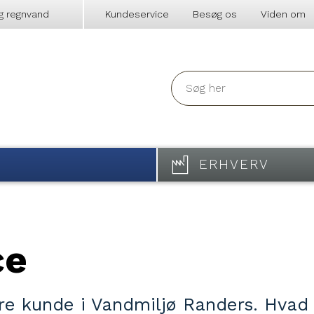
g regnvand
Kundeservice
Besøg os
Viden om
ERHVERV
ce
re kunde i Vandmiljø Randers. Hvad