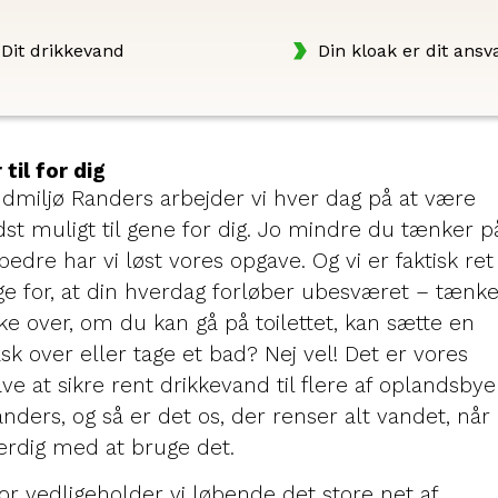
Dit drikkevand
Din kloak er dit ansv
 til for dig
ndmiljø Randers arbejder vi hver dag på at være
st muligt til gene for dig. Jo mindre du tænker på
bedre har vi løst vores opgave. Og vi er faktisk ret
ige for, at din hverdag forløber ubesværet – tænk
e over, om du kan gå på toilettet, kan sætte en
ask over eller tage et bad? Nej vel! Det er vores
ve at sikre rent drikkevand til flere af oplandsby
Randers, og så er det os, der renser alt vandet, når
ærdig med at bruge det.
or vedligeholder vi løbende det store net af