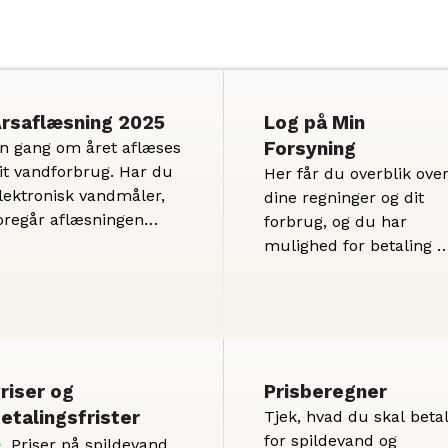
rsaflæsning 2025
Log på Min
Forsyning
n gang om året aflæses
it vandforbrug. Har du
Her får du overblik ove
lektronisk vandmåler,
dine regninger og dit
oregår aflæsningen
forbrug, og du har
utomatisk. Har du ikke
mulighed for betaling a
lektronisk vandmåler,
dine regninger.
å får du et
flæsningskort fra
andmiljø Randers i
ecember 2025.
riser og
Prisberegner
etalingsfrister
Tjek, hvad du skal beta
for spildevand og
Priser på spildevand