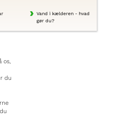
ar
Vand i kælderen - hvad
gør du?
 os,
er du
erne
 du