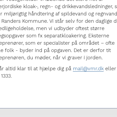
rjordiske kloak-, regn- og drikkevandsledninger, s
er miljørigtig håndtering af spildevand og regnvand
 Randers Kommune. Vi står selv for den daglige dr
edligeholdelse, men vi udbyder oftest større
gsopgaver som fx separatkloakering. Eksterne
eprenører, som er specialister på området – ofte
le folk - byder ind på opgaven. Det er derfor tit
eprenøren, du møder, når vi graver i jorden.
tår altid klar til at hjælpe dig på
mail@vmr.dk
eller
 1333.