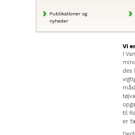
Publikationer og
nyheder
Vi er
I Va
mind
des 
vigt
måsk
tøjv
opga
til 
er f
Derf