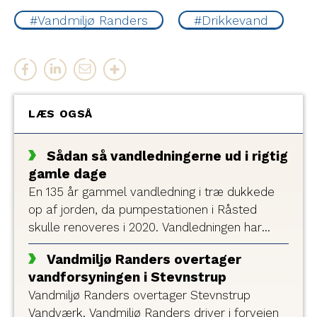
Vandmiljø Randers
Drikkevand
LÆS OGSÅ
Sådan så vandledningerne ud i rigtig
gamle dage
En 135 år gammel vandledning i træ dukkede
op af jorden, da pumpestationen i Råsted
skulle renoveres i 2020. Vandledningen har
været forbi Moesgaard Museum for at blive
Vandmiljø Randers overtager
dateret og konserveret, og nu står den udstillet
vandforsyningen i Stevnstrup
i Vandmiljø Randers' kantine.
Vandmiljø Randers overtager Stevnstrup
Vandværk. Vandmiljø Randers driver i forvejen