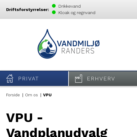
Drikkevand
Driftsforstyrrelser:
Kloak og regnvand
PRIVAT
ERHVERV
Forside
Om os
VPU
VPU -
Vandplanudvalg