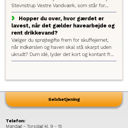
Stevnstrup Vestre Vandværk, som står for
vandforsyningen i en del af Stevnstrup samt
Hopper du over, hvor gærdet er
Grensten og Helstrup. Efter overtagelsen
lavest, når det gælder havearbejde og
forsyner Vandmiljø Randers hele Stevnstrup by
rent drikkevand?
med rent drikkevand.
Vælger du sprøjtegifte frem for skuffejernet,
når indkørslen og haven skal stå skarpt uden
ukrudt? Dum idé, lyder det kort og kontant fra
flere lokale vandværker, der tilsammen udgør
foreningen VPU Randers. Drikkevandet hentes
op lokalt, og blot en dråbe gift kan forurene en
families forbrug af drikkevand i 100 år. Derfor
stiller vandværkerne nu skarpt på haveejeres
brug af sprøjtegifte og går til kamp for det rene
Selvbetjening
drikkevand.
Telefon:
Mandag - Torsdag kl. 9 - 15