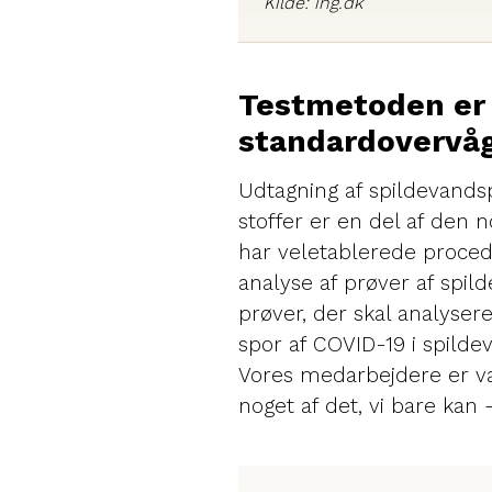
Kilde: ing.dk
Testmetoden er 
standardovervå
Udtagning af spildevandsp
stoffer er en del af den 
har veletablerede procedu
analyse af prøver af spild
prøver, der skal analysere
spor af COVID-19 i spilde
Vores medarbejdere er van
noget af det, vi bare kan 