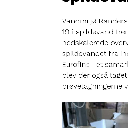
Vandmiljø Randers 
19 i spildevand fre
nedskalerede overv
spildevandet fra i
Eurofins i et samar
blev der også tage
prøvetagningerne va