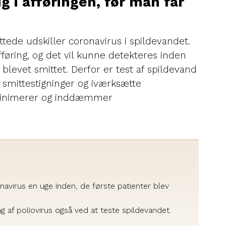
g i afføringen, før man får
ttede udskiller coronavirus i spildevandet.
øring, og det vil kunne detekteres inden
r blevet smittet. Derfor er test af spildevand
e smittestigninger og iværksætte
 minimerer og inddæmmer
avirus en uge inden, de første patienter blev
ng af poliovirus også ved at teste spildevandet.