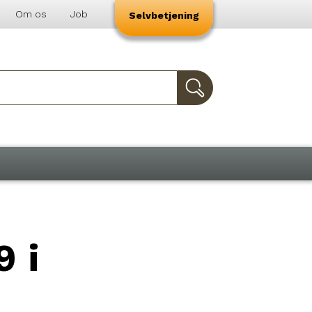
Om os
Job
Selvbetjening
9 i