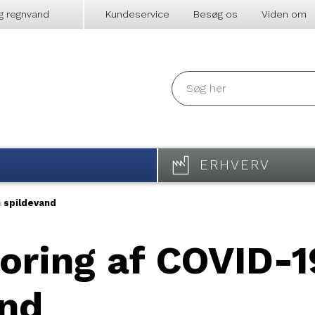
g regnvand
Kundeservice
Besøg os
Viden om
ERHVERV
i spildevand
poring af COVID-1
and