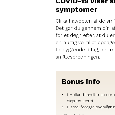
COVID-19 viser si
symptomer
Cirka halvdelen af de smi
Det gør du gennem din aff
for et døgn efter, at du e
en hurtig vej til at opdag
forbyggende tiltag, der
smittespredningen.
Bonus info
I Holland fandt man coron
diagnosticeret.
I Israel foregår overvågni