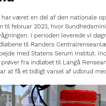
har været en del af den nationale o
m til februar 2023, hvor Sundhedsmini
ågningen. I perioden leverede vi døg
ndløbene til Randers Centralrenseanlæ
bejde med Statens Serum Institut. Indt
t prøver fra indløbet til Langå Rense
r at få et tidligt varsel af udbrud m