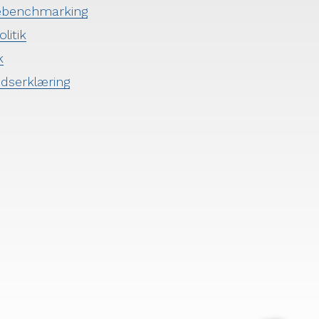
ebenchmarking
litik
k
edserklæring