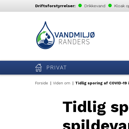
Driftsforstyrrelser:
Drikkevand
Kloak o
PRIVAT
Forside
Viden om
Tidlig sporing af COVID-19 
Tidlig s
spildev