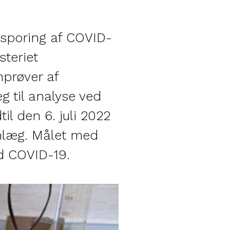
psporing af COVID-
steriet
nprøver af
g til analyse ved
il den 6. juli 2022
anlæg. Målet med
ed COVID-19.