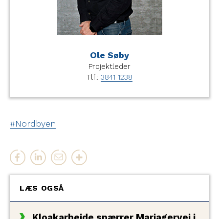
Ole Søby
Projektleder
Tlf.:
3841 1238
Nordbyen
LÆS OGSÅ
Kloakarbejde spærrer Mariagervej i