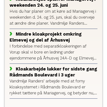
weekenden 24. og 25. juni
Hvis du har planer om at køre ad Mariagervej i
weekenden d. 24. og 25. juni, skal du overveje
at ændre dine planer. Vandmiljø Randers
udfører nemlig kloakarbejde på tværs af
Mindre kloakprojekt omkring
Mariagervej, mellem Løvetandsvej og stien til
Elmevej og del af Århusvej
Lervangen denne weekend og lukker derfor for
I forbindelse med separatkloakeringen af
gennemkørsel ad den ellers trafikerede vej.
Vorup skal vi bore en ledning under
ejendommene på Århusvej 24A-D og Elmevej
4A-E. Arbejdet begynder allerede i uge 46 og
Kloakarbejde lukker for sidste gang
forventes afsluttet inden årsskiftet.
Rådmands Boulevard i 3 uger
Vandmiljø Randers’ arbejde med at forny
kloaksystemet i Rådmands Boulevard er
rykket tættere på Mariagervej, og betyder nu,
at vejstrækningen mellem Nyvangsvej og
Mariagervej lukkes for gennemkørsel. En