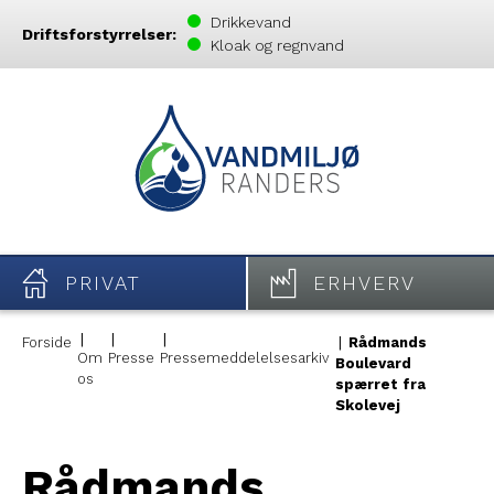
Drikkevand
Driftsforstyrrelser:
Kloak og regnvand
PRIVAT
ERHVERV
Forside
Rådmands
Om
Presse
Pressemeddelelsesarkiv
Boulevard
os
spærret fra
Skolevej
Rådmands