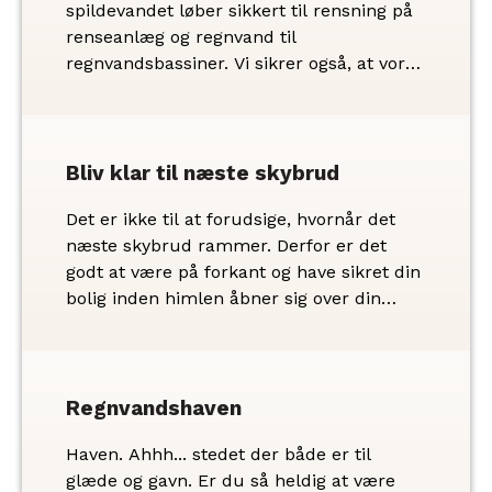
spildevandet løber sikkert til rensning på
renseanlæg og regnvand til
regnvandsbassiner. Vi sikrer også, at vores
2.441 drikkevandskunder har rigeligt med
sundt drikkevand. Men der kan være
forhold, vi ikke er opmærksomme på.
Derfor har vi brug for din hjælp.
Bliv klar til næste skybrud
Det er ikke til at forudsige, hvornår det
næste skybrud rammer. Derfor er det
godt at være på forkant og have sikret din
bolig inden himlen åbner sig over din
matrikel.
Regnvandshaven
Haven. Ahhh... stedet der både er til
glæde og gavn. Er du så heldig at være