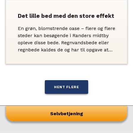
fotokonkurrence med Storkeengen som
motiv.
Det lille bed med den store effekt
En grøn, blomstrende oase – flere og flere
steder kan besøgende i Randers midtby
opleve disse bede. Regnvandsbede eller
regnbede kaldes de og har til opgave at
opsamle, forsinke og nedsive regnvandet,
så risikoen for oversvømmede fortove
minimeres. Regnvandsbedene er også
yderst velegnede til de private haver, og
det kan man høre mere om, når
HENT FLERE
Vandmiljø Randers torsdag den 20. august
kl. 18:30-20:00 holder Åben-hytte i
REGNhytten på Kristrup Engvej.
Selvbetjening