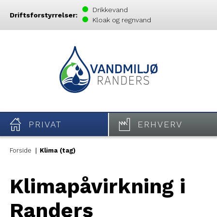
Drikkevand
Driftsforstyrrelser:
Kloak og regnvand
PRIVAT
ERHVERV
Forside
Klima (tag)
Klimapåvirkning i
Randers