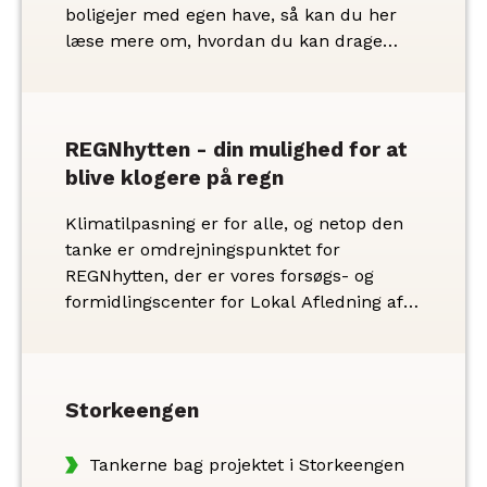
boligejer med egen have, så kan du her
læse mere om, hvordan du kan drage
mere nytte af den regn, der falder på din
grund. For haven rummer masser af
muligheder for bl.a. at nedsive mere
regnvand og velkomme biodiversiteten.
REGNhytten - din mulighed for at
blive klogere på regn
Klimatilpasning er for alle, og netop den
tanke er omdrejningspunktet for
REGNhytten, der er vores forsøgs- og
formidlingscenter for Lokal Afledning af
Regnvand (LAR). Vi ønsker at lede Randers
trygt gennem klimaforandringerne.
Storkeengen
Tankerne bag projektet i Storkeengen