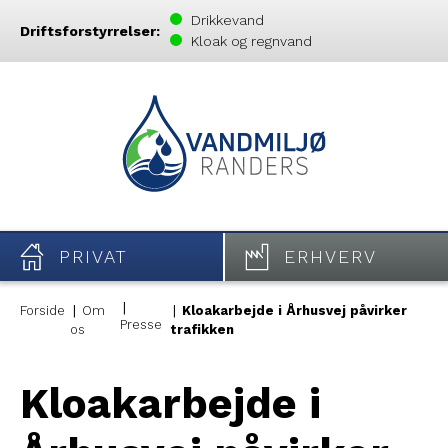
Drikkevand
Driftsforstyrrelser:
Kloak og regnvand
PRIVAT
ERHVERV
Forside
Om
Kloakarbejde i Århusvej påvirker
Presse
os
trafikken
Kloakarbejde i