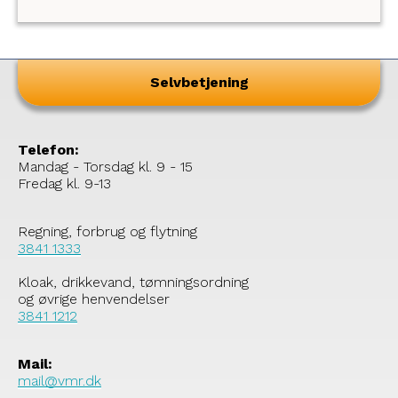
Kirkevej og Sæbyvej i Vorup, er det en del af
den langsigtede plan om at adskille regn- og
spildevand for at undgå at belaste kloakken
ved store mængder regn.
Selvbetjening
Telefon:
Mandag - Torsdag kl. 9 - 15
Fredag kl. 9-13
Regning, forbrug og flytning
3841 1333
Kloak, drikkevand, tømningsordning
og øvrige henvendelser
3841 1212
Mail:
mail@vmr.dk