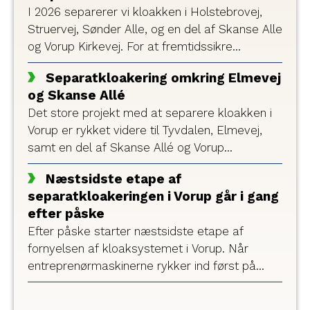
I 2026 separerer vi kloakken i Holstebrovej,
Struervej, Sønder Alle, og en del af Skanse Alle
og Vorup Kirkevej. For at fremtidssikre
kloakken deles den op i to, så regn- og
Separatkloakering omkring Elmevej
spildevand løber i hver sin ledning fremover.
og Skanse Allé
Det store projekt med at separere kloakken i
Vorup er rykket videre til Tyvdalen, Elmevej,
samt en del af Skanse Allé og Vorup
Boulevard.
Næstsidste etape af
separatkloakeringen i Vorup går i gang
efter påske
Efter påske starter næstsidste etape af
fornyelsen af kloaksystemet i Vorup. Når
entreprenørmaskinerne rykker ind først på
Skanse Allé og Sønder Allé, og sidenhen
Struervej, Holstebrovej, Lemvigvej, Vorup