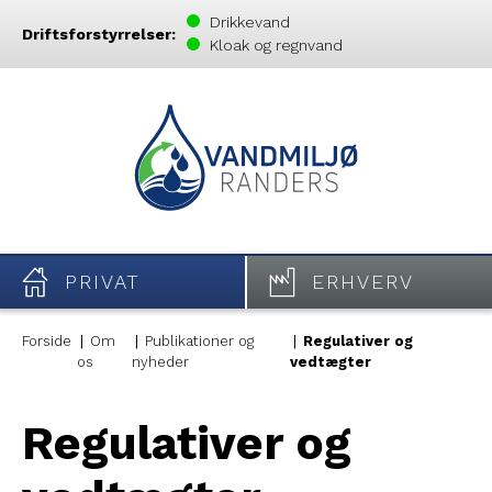
Drikkevand
Driftsforstyrrelser:
Kloak og regnvand
PRIVAT
ERHVERV
Forside
Om
Publikationer og
Regulativer og
os
nyheder
vedtægter
Regulativer og