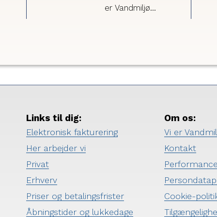
 med
er Vandmiljø
Randers i gang med
 en
at efterse
Vi
kloaksystemet i
fter
området omkring
Løvenholm Syd. Vi
leder specifikt efter
steder, hvor
på
regnvand og
spildevand er
Links til dig:
Om os:
koblet forkert på
Elektronisk fakturering
Vi er Vandmi
kloaksystemet.
Her arbejder vi
Kontakt
Privat
Performanc
Erhverv
Persondatapo
Priser og betalingsfrister
Cookie-politi
Åbningstider og lukkedage
Tilgængeligh