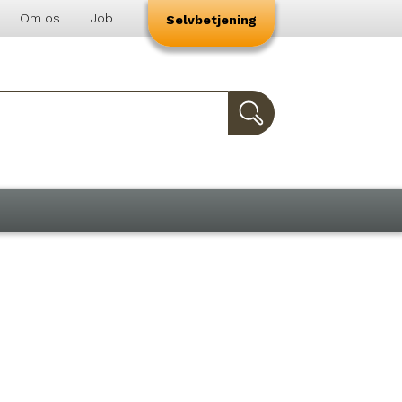
Om os
Job
Selvbetjening