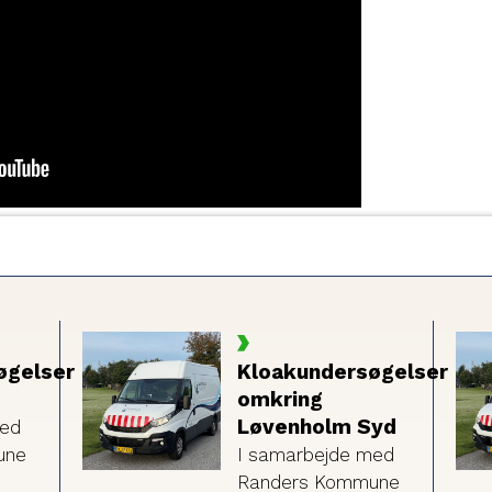
øgelser
Kloakundersøgelser
omkring
Løvenholm Syd
med
une
I samarbejde med
Randers Kommune