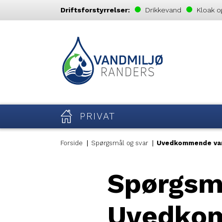
Driftsforstyrrelser:
Drikkevand
Kloak o
PRIVAT
Forside
Spørgsmål og svar
Uvedkommende va
Spørgsmå
Uvedko