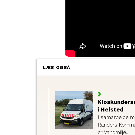
LÆS OGSÅ
Kloakunders
i Helsted
I samarbejde 
Randers Komm
er Vandmiljø