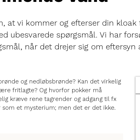
m, at vi kommer og efterser din klo
ed ubesvarede spørgsmål. Vi har fors
smål, når det drejer sig om eftersy
brønde og nedløbsbrønde? Kan det virkelig
være fritlagte? Og hvorfor pokker må
lig kræve rene tagrender og adgang til fx
r som et mysterium; men det er det ikke.