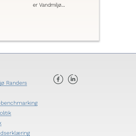
er Vandmiljø
Randers i gang med
at efterse
kloaksystemet i
området omkring
Oust Møllevej. Vi
leder specifikt efter
steder, hvor
regnvand og
spildevand er
koblet forkert på
ljø Randers
kloaksystemet.
ebenchmarking
litik
k
edserklæring