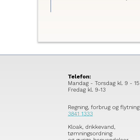
Randers i gang
at efterse
kloaksystemet i
del af Helsted. 
leder specifikt e
steder, hvor
regnvand og
spildevand er
koblet forkert 
kloaksystemet.
Telefon:
Mandag - Torsdag kl. 9 - 15
Fredag kl. 9-13
Regning, forbrug og flytning
3841 1333
Kloak, drikkevand,
tømningsordning
og øvrige henvendelser