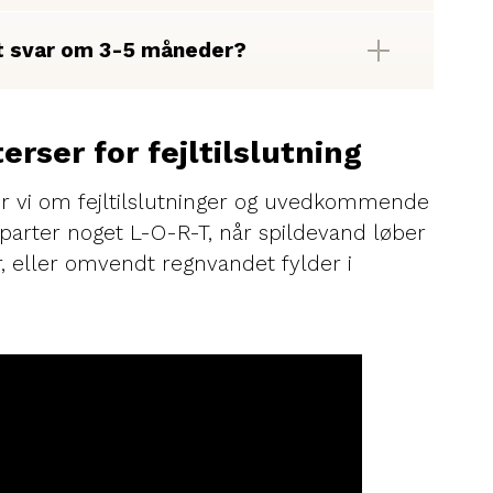
st svar om 3-5 måneder?
terser for fejltilslutning
ler vi om fejltilslutninger og uvedkommende
e parter noget L-O-R-T, når spildevand løber
, eller omvendt regnvandet fylder i