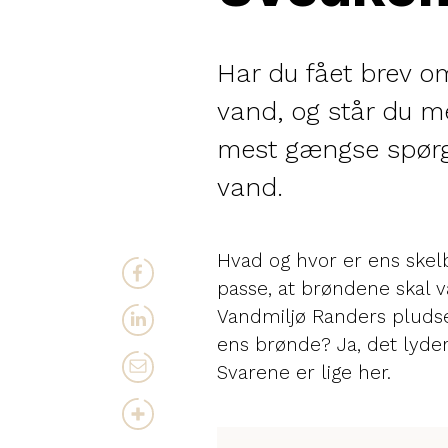
Har du fået brev o
vand, og står du m
mest gængse spørg
vand.
Hvad og hvor er ens skel
passe, at brøndene skal 
Vandmiljø Randers pludse
ens brønde? Ja, det lyde
Svarene er lige her.