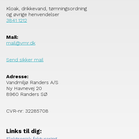
Kloak, drikkevand, tømningsordning
og øvrige henvendelser
3841 1212
Mail:
mail@vmr.dk
Send sikker mail
Adresse:
Vandmiljø Randers A/S
Ny Havnevej 20
8960 Randers SØ
CVR-nr: 32285708
Links til dig:
Elektronisk fakturering