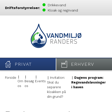
Drikkevand
Driftsforstyrrelser:
Kloak og regnvand
PRIVAT
ERHVERV
Forside
Invitation:
Dagens program:
Om
Besøg
Events
Skal du
Regnvandsløsninger
os
os
separere
i haven
kloakken på
din grund?