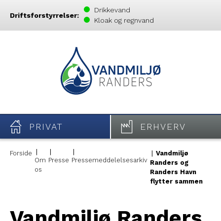
Drikkevand
Driftsforstyrrelser:
Kloak og regnvand
PRIVAT
ERHVERV
Forside
Vandmiljø
Om
Presse
Pressemeddelelsesarkiv
Randers og
os
Randers Havn
flytter sammen
Vandmiljø Randers