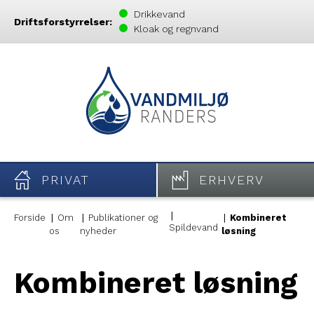
Drikkevand
Driftsforstyrrelser:
Kloak og regnvand
PRIVAT
ERHVERV
Forside
Om
Publikationer og
Kombineret
Spildevand
os
nyheder
løsning
Kombineret løsning