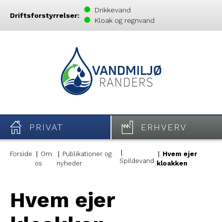
Drikkevand
Driftsforstyrrelser:
Kloak og regnvand
PRIVAT
ERHVERV
Forside
Om
Publikationer og
Hvem ejer
Spildevand
os
nyheder
kloakken
Hvem ejer